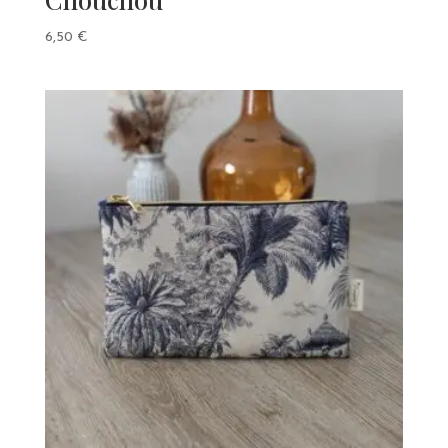
6,50
€