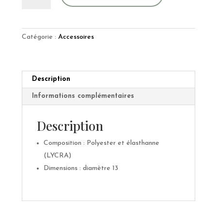
Chouchou
en
Lycra
Catégorie :
Accessoires
idéal
pour
la
plage
Description
et
Informations complémentaires
la
piscine
Description
Composition : Polyester et élasthanne
(LYCRA)
Dimensions : diamètre 13