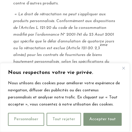
contre d’autres produits.
«
Le droit de rétractation ne peut s’appliquer aux
produits personnalisés. Conformément aux dispositions
de l’Artciles L 121-20 du code de la consommation
modifié par l’ordonnance N° 2001-741 du 23 Aout 2001
qui spécifie que le délai d’annulation de quatorze jours
ème
ou la rétractation est exclue (Article 121-20. 2,3
alinéa) pour les contrats de fournitures de biens
hautement personnalisés, selon les spécifications du
consommateur, soit pour les articles retouchés. De ce
Nous respectons votre vie privée.
fait, aucun délai de rétractation ne sera autorisé
concernant les produits retouchés. »
Nous utilisons des cookies pour améliorer votre expérience de
navigation, diffuser des publicités ou des contenus
Article 12 – Garanties
personnalisés et analyser notre trafic. En cliquant sur « Tout
Le Vendeur est soumis aux conditions des garanties
accepter », vous consentez à notre utilisation des cookies.
légales prévues aux articles L. 217-3, L. 217-4, L. 217-5 du
Code de la consommation et aux articles 1641 et 1648 du
Personnaliser
Tout rejeter
Accepter tout
Code civil :