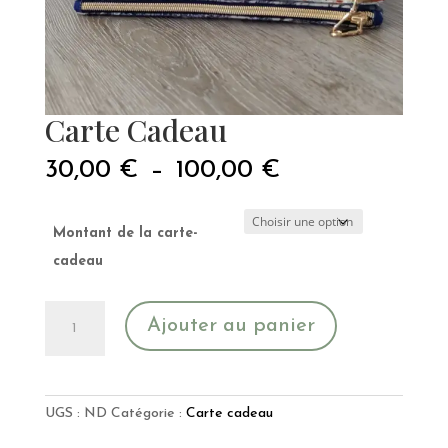
Carte Cadeau
Plage
30,00
€
–
100,00
€
de
prix :
30,00 €
Montant de la carte-
à
cadeau
100,00 €
quantité
Ajouter au panier
de
Carte
Cadeau
UGS :
ND
Catégorie :
Carte cadeau