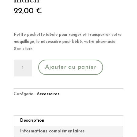
22,00
€
Petite pochette idéale pour ranger et transporter votre
maquillage, le nécessaire pour bébé, votre pharmacie
2 en stock
quantité
Ajouter au panier
de
Pochette
plate
lin
Catégorie :
Accessoires
de
coton
indien
Description
Informations complémentaires